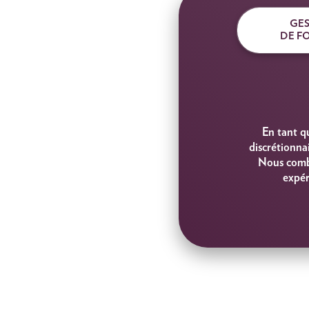
GE
DE F
En tant q
discrétionna
Nous combi
expér