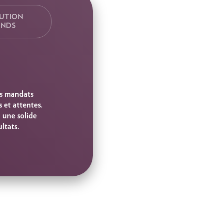
BUTION
ONDS
es mandats
 et attentes.
 une solide
ltats.