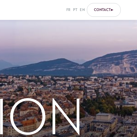
CONTACT
FR
PT
EN
ION