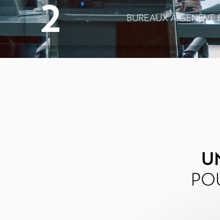
2
BUREAUX À GENÈVE 
U
POU