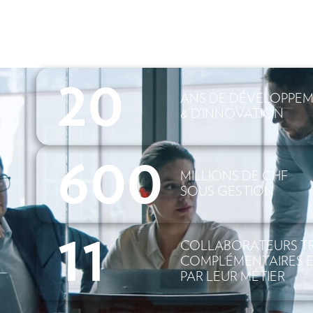
20
ANS DE DÉVELOPPE
& D’INNOVATION
600
MILLIONS DE CHF
SOUS GESTION
11
COLLABORATEURS TR
COMPLÉMENTAIRES E
PAR LEUR MÉTIER